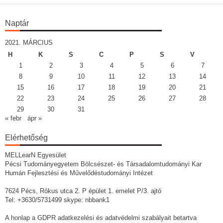
Naptár
2021. MÁRCIUS
H
K
S
C
P
S
V
1
2
3
4
5
6
7
8
9
10
11
12
13
14
15
16
17
18
19
20
21
22
23
24
25
26
27
28
29
30
31
« febr
ápr »
Elérhetőség
MELLearN Egyesület
Pécsi Tudományegyetem Bölcsészet- és Társadalomtudományi Kar
Humán Fejlesztési és Művelődéstudományi Intézet
7624 Pécs, Rókus utca 2. P épület 1. emelet P/3. ajtó
Tel: +3630/5731499 skype: nbbank1
A honlap a GDPR adatkezelési és adatvédelmi szabályait betartva