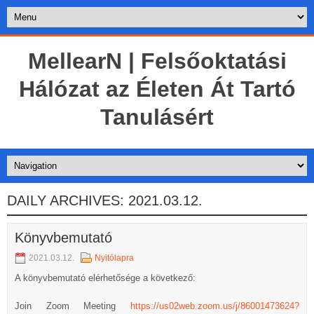
MellearN | Felsőoktatási
Hálózat az Életen Át Tartó
Tanulásért
DAILY ARCHIVES:
2021.03.12.
Könyvbemutató
2021.03.12.
Nyitólapra
A könyvbemutató elérhetősége a következő:
Join Zoom Meeting
https://us02web.zoom.us/j/86001473624?