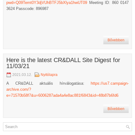
pwd=Q09Temt0Y3djVUhBTFJ5bXlya1hwUT09
Meeting ID: 860 0147
3624 Passcode: 896987
Bővebben
Here is the latest CR&DALL Site Digest for
11/03/21
2021.03.12.
Nyitólapra
A CR&DALL aktuális hírválogatása:
https://us7.campaign-
archive.com/?
e=71570b58f7&u=6006287ada4a4e8ac881f6843&id=48b87b6fd6
Bővebben