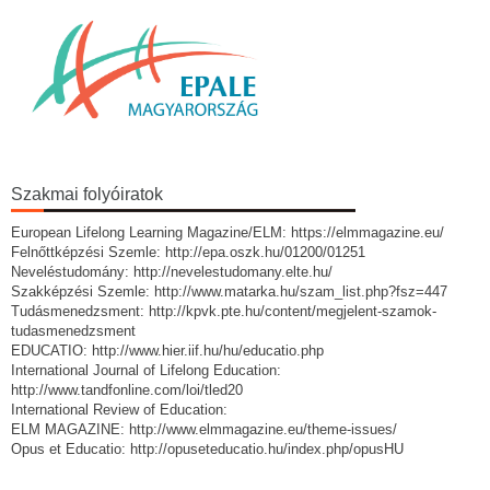
Szakmai folyóiratok
European Lifelong Learning Magazine/ELM: https://elmmagazine.eu/
Felnőttképzési Szemle: http://epa.oszk.hu/01200/01251
Neveléstudomány: http://nevelestudomany.elte.hu/
Szakképzési Szemle: http://www.matarka.hu/szam_list.php?fsz=447
Tudásmenedzsment: http://kpvk.pte.hu/content/megjelent-szamok-
tudasmenedzsment
EDUCATIO: http://www.hier.iif.hu/hu/educatio.php
International Journal of Lifelong Education:
http://www.tandfonline.com/loi/tled20
International Review of Education:
ELM MAGAZINE: http://www.elmmagazine.eu/theme-issues/
Opus et Educatio: http://opuseteducatio.hu/index.php/opusHU