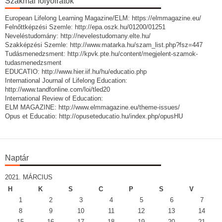
Szakmai folyóiratok
European Lifelong Learning Magazine/ELM: https://elmmagazine.eu/
Felnőttképzési Szemle: http://epa.oszk.hu/01200/01251
Neveléstudomány: http://nevelestudomany.elte.hu/
Szakképzési Szemle: http://www.matarka.hu/szam_list.php?fsz=447
Tudásmenedzsment: http://kpvk.pte.hu/content/megjelent-szamok-
tudasmenedzsment
EDUCATIO: http://www.hier.iif.hu/hu/educatio.php
International Journal of Lifelong Education:
http://www.tandfonline.com/loi/tled20
International Review of Education:
ELM MAGAZINE: http://www.elmmagazine.eu/theme-issues/
Opus et Educatio: http://opuseteducatio.hu/index.php/opusHU
Naptár
2021. MÁRCIUS
H
K
S
C
P
S
V
1
2
3
4
5
6
7
8
9
10
11
12
13
14
15
16
17
18
19
20
21