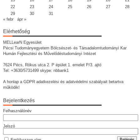
22
23
24
25
26
27
28
29
30
31
« febr
ápr »
Elérhetőség
MELLearN Egyesület
Pécsi Tudományegyetem Bölcsészet- és Társadalomtudományi Kar
Humán Fejlesztési és Művelődéstudományi Intézet
7624 Pécs, Rókus utca 2. P épület 1. emelet P/3. ajtó
Tel: +3630/5731499 skype: nbbank1
A honlap a GDPR adatkezelési és adatvédelmi szabályait betartva
működik!
Bejelentkezés
Felhasználónév
Jelszó
Emlékezzen rám