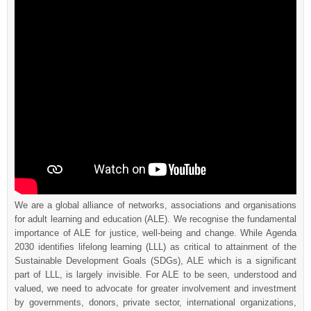
We are a global alliance of networks, associations and organisations
for adult learning and education (ALE). We recognise the fundamental
importance of ALE for justice, well-being and change. While Agenda
2030 identifies lifelong learning (LLL) as critical to attainment of the
Sustainable Development Goals (SDGs), ALE which is a significant
part of LLL, is largely invisible. For ALE to be seen, understood and
valued, we need to advocate for greater involvement and investment
by governments, donors, private sector, international organizations,