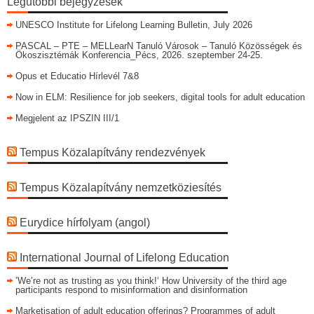
Legutóbbi bejegyzések
UNESCO Institute for Lifelong Learning Bulletin, July 2026
PASCAL – PTE – MELLearN Tanuló Városok – Tanuló Közösségek és
Ökoszisztémák Konferencia_Pécs, 2026. szeptember 24-25.
Opus et Educatio Hírlevél 7&8
Now in ELM: Resilience for job seekers, digital tools for adult education
Megjelent az IPSZIN III/1
Tempus Közalapítvány rendezvények
Tempus Közalapítvány nemzetköziesítés
Eurydice hírfolyam (angol)
International Journal of Lifelong Education
’We’re not as trusting as you think!‘ How University of the third age
participants respond to misinformation and disinformation
Marketisation of adult education offerings? Programmes of adult