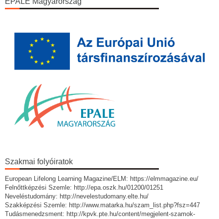
EPALE Magyarország
Szakmai folyóiratok
European Lifelong Learning Magazine/ELM: https://elmmagazine.eu/
Felnőttképzési Szemle: http://epa.oszk.hu/01200/01251
Neveléstudomány: http://nevelestudomany.elte.hu/
Szakképzési Szemle: http://www.matarka.hu/szam_list.php?fsz=447
Tudásmenedzsment: http://kpvk.pte.hu/content/megjelent-szamok-