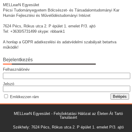
MELLearN Egyesület
Pécsi Tudományegyetem Bölcsészet- és Társadalomtudományi Kar
Humán Fejlesztési és Művelődéstudományi Intézet
7624 Pécs, Rókus utca 2. P épület 1. emelet P/3. ajtó
Tel: +3630/5731499 skype: nbbank1
A honlap a GDPR adatkezelési és adatvédelmi szabályait betartva
működik!
Bejelentkezés
Felhasználónév
Jelszó
Emlékezzen rám
MELLearN Egyesület - Felsőoktatási Hálózat az Életen Át Tartó
Tanulásért
Székhely: 7624 Pécs, Rókus utca 2. P épület 1. emelet P/3. ajtó