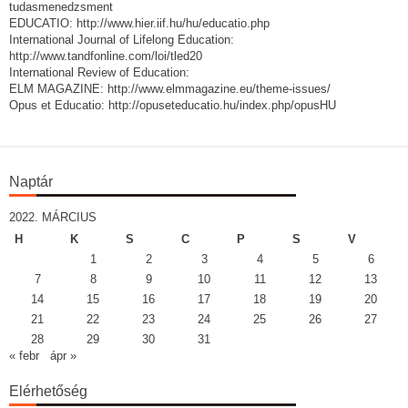
tudasmenedzsment
EDUCATIO: http://www.hier.iif.hu/hu/educatio.php
International Journal of Lifelong Education:
http://www.tandfonline.com/loi/tled20
International Review of Education:
ELM MAGAZINE: http://www.elmmagazine.eu/theme-issues/
Opus et Educatio: http://opuseteducatio.hu/index.php/opusHU
Naptár
2022. MÁRCIUS
H
K
S
C
P
S
V
1
2
3
4
5
6
7
8
9
10
11
12
13
14
15
16
17
18
19
20
21
22
23
24
25
26
27
28
29
30
31
« febr
ápr »
Elérhetőség