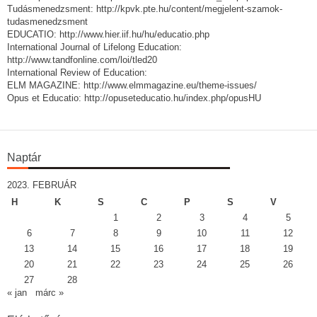
Tudásmenedzsment: http://kpvk.pte.hu/content/megjelent-szamok-
tudasmenedzsment
EDUCATIO: http://www.hier.iif.hu/hu/educatio.php
International Journal of Lifelong Education:
http://www.tandfonline.com/loi/tled20
International Review of Education:
ELM MAGAZINE: http://www.elmmagazine.eu/theme-issues/
Opus et Educatio: http://opuseteducatio.hu/index.php/opusHU
Naptár
2023. FEBRUÁR
H
K
S
C
P
S
V
1
2
3
4
5
6
7
8
9
10
11
12
13
14
15
16
17
18
19
20
21
22
23
24
25
26
27
28
« jan
márc »