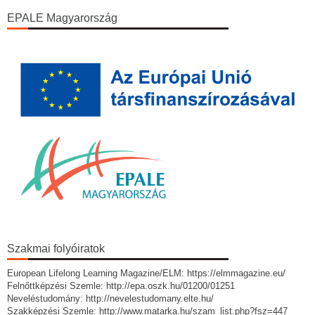
EPALE Magyarország
Szakmai folyóiratok
European Lifelong Learning Magazine/ELM: https://elmmagazine.eu/
Felnőttképzési Szemle: http://epa.oszk.hu/01200/01251
Neveléstudomány: http://nevelestudomany.elte.hu/
Szakképzési Szemle: http://www.matarka.hu/szam_list.php?fsz=447