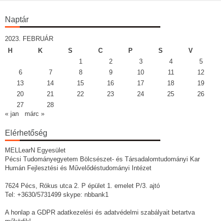
Naptár
2023. FEBRUÁR
H
K
S
C
P
S
V
1
2
3
4
5
6
7
8
9
10
11
12
13
14
15
16
17
18
19
20
21
22
23
24
25
26
27
28
« jan
márc »
Elérhetőség
MELLearN Egyesület
Pécsi Tudományegyetem Bölcsészet- és Társadalomtudományi Kar
Humán Fejlesztési és Művelődéstudományi Intézet
7624 Pécs, Rókus utca 2. P épület 1. emelet P/3. ajtó
Tel: +3630/5731499 skype: nbbank1
A honlap a GDPR adatkezelési és adatvédelmi szabályait betartva