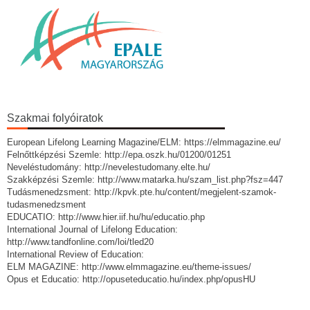
Szakmai folyóiratok
European Lifelong Learning Magazine/ELM: https://elmmagazine.eu/
Felnőttképzési Szemle: http://epa.oszk.hu/01200/01251
Neveléstudomány: http://nevelestudomany.elte.hu/
Szakképzési Szemle: http://www.matarka.hu/szam_list.php?fsz=447
Tudásmenedzsment: http://kpvk.pte.hu/content/megjelent-szamok-
tudasmenedzsment
EDUCATIO: http://www.hier.iif.hu/hu/educatio.php
International Journal of Lifelong Education:
http://www.tandfonline.com/loi/tled20
International Review of Education:
ELM MAGAZINE: http://www.elmmagazine.eu/theme-issues/
Opus et Educatio: http://opuseteducatio.hu/index.php/opusHU