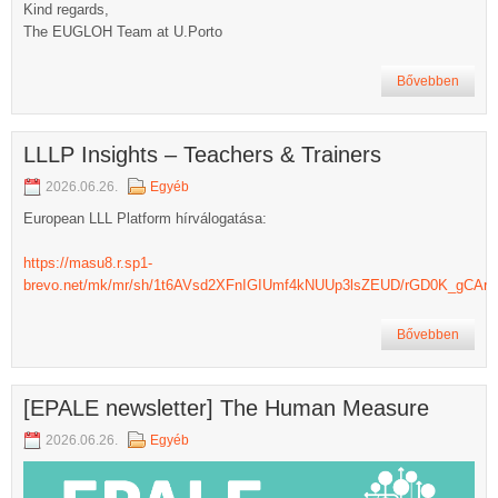
Kind regards,
The EUGLOH Team at U.Porto
Bővebben
LLLP Insights – Teachers & Trainers
2026.06.26.
Egyéb
European LLL Platform hírválogatása:
https://masu8.r.sp1-
brevo.net/mk/mr/sh/1t6AVsd2XFnIGIUmf4kNUUp3lsZEUD/rGD0K_gCAra
Bővebben
[EPALE newsletter] The Human Measure
2026.06.26.
Egyéb