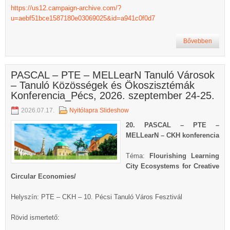
https://us12.campaign-archive.com/?
u=aebf51bce1587180e03069025&id=a941c0f0d7
Bővebben
PASCAL – PTE – MELLearN Tanuló Városok
– Tanuló Közösségek és Ökoszisztémák
Konferencia_Pécs, 2026. szeptember 24-25.
2026.07.17.
Nyitólapra Slideshow
20. PASCAL – PTE –
MELLearN – CKH konferencia
Téma:
Flourishing Learning
City Ecosystems for Creative
Circular Economies/
Helyszín: PTE – CKH – 10. Pécsi Tanuló Város Fesztivál
Rövid ismertető: