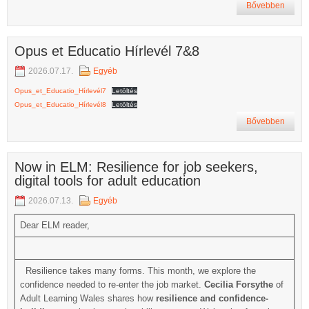
Bővebben
Opus et Educatio Hírlevél 7&8
2026.07.17.
Egyéb
Opus_et_Educatio_Hírlevél7
Letöltés
Opus_et_Educatio_Hírlevél8
Letöltés
Bővebben
Now in ELM: Resilience for job seekers,
digital tools for adult education
2026.07.13.
Egyéb
Dear ELM reader,
Resilience takes many forms. This month, we explore the
confidence needed to re-enter the job market.
Cecilia Forsythe
of
Adult Learning Wales shares how
resilience and confidence-