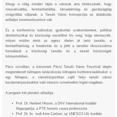
Ahogy a világ minden táján a városok arra törekszenek, hogy
innovatívabbá, fenntarthatóbbá, társadalmilag és gazdaságilag
virágzóbbá váljanak, a Tanuló Város koncepciója az átalakulás
erőteljes keretrendszerévé vált.
Ez a konferencia tudósokat, gyakorlati szakembereket, politikai
döntéshozókat és közösségi vezetőket hív meg, hogy elemezzék,
milyen módon érinti az egész életen át tartó tanulás, a
fenntarthatóság, a kreativitás és a jólét a tanulási ökoszisztéma
formálását a közösségi tanulás és a tanuló közösségek
környezetében.
Pécs szívében, a közismert Pécsi Tanuló Város Fesztivál idején
megrendezett kétnapos tanácskozás kétnapos konferenciaüléseket s
egy félnapos, a városközpontban zajló helyi tanuló városi
kezdeményezésekkel való intenzív ismerkedést foglal magában.
A program két plenáris előadója:
Prof. Dr. Heribert Hinzen, a DVV International korábbi
főigazgatója, a PTE honoris causa professzora
Prof. Dr. hc. mult Arne Carlsen, az UNESCO UIL korábbi