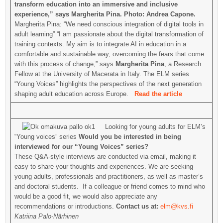
transform education into an immersive and inclusive
experience,” says Margherita Pina. Photo: Andrea Capone.
Margherita Pina: “We need conscious integration of digital tools in
adult learning” “I am passionate about the digital transformation of
training contexts. My aim is to integrate AI in education in a
comfortable and sustainable way, overcoming the fears that come
with this process of change,” says
Margherita Pina
, a Research
Fellow at the University of Macerata in Italy. The ELM series
“Young Voices” highlights the perspectives of the next generation
shaping adult education across Europe.
Read the article
Looking for young adults for ELM’s
“Young voices” series
Would you be interested in being
interviewed for our “Young Voices” series?
These Q&A-style interviews are conducted via email, making it
easy to share your thoughts and experiences. We are seeking
young adults, professionals and practitioners, as well as master’s
and doctoral students. If a colleague or friend comes to mind who
would be a good fit, we would also appreciate any
recommendations or introductions.
Contact us at:
elm@kvs.fi
Katriina Palo-Närhinen