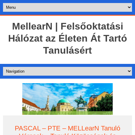
MellearN | Felsőoktatási
Hálózat az Életen Át Tartó
Tanulásért
PASCAL – PTE – MELLearN Tanuló