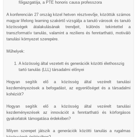
főigazgatója, a PTE honoris causa professzora
A konferencián 27 ország közel hetven résztvevője, közöttük számos
magyar lifelong learning szakértő vizsgálja a tanuló városok és tanuló
közösségek átalakulásának trendjeit, különös tekintettel a
transzformatív tanulás, valamint a reziliens és fenntartható, motiváló
tanulási környezet szerepére.
Műhelyek:
A közösség által vezetett és generációk közötti élethosszig
tartó tanulás (LLL) társadalmi előnyei
Hogyan segítik elő a közösség által vezérelt tanulási
kezdeményezések a befogadást, az egyenlőséget és a társadalmi
kohéziót?
Hogyan segítik elő a közösség által vezérelt tanulási
kezdeményezések az innovációt a fenntartható és körforgásos
gyakorlatok támogatása érdekében?
Milyen szerepet játszik a generációk közötti tanulás a rugalmas
közösségek építésében?