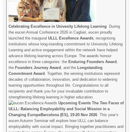
Celebrating Excellence in Univesity Lifelong Learning
During
the eucen Annual Conference 2026 in Cagliari, eucen proudly
launched the inaugural
ULLL Excellence Awards
, recognising
institutions whose long-standing commitment to University Lifelong
Learning and active engagement within the network have helped
advance lifelong learning across Europe. The awards honour
excellence in three categories: the
Enduring Founders Award
,
the
Founders Journey Award
, and the
Longstanding
Commitment Award
. Together, the winning institutions represent
decades of collaboration, innovation, and dedication to widening
learning opportunities throughout life. Congratulations to all
recipients and thank you for your invaluable contribution to
strengthening lifelong learning in higher education.
Upcoming Events
The Two Faces of
ULLL: Balancing Employability and Social Mission in a
Changing EuropeBarcelona (ES), 19-20 Nov 2026
This year’s
eucen Autumn Seminar will explore how ULLL can balance
employability with social impact. Bringing together practitioners and