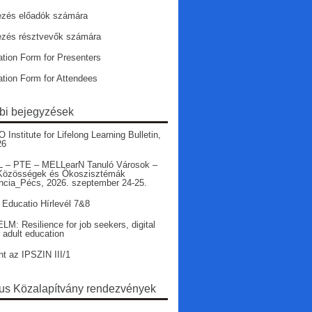
ezés előadók számára
ezés résztvevők számára
ation Form for Presenters
ation Form for Attendees
bi bejegyzések
nstitute for Lifelong Learning Bulletin,
26
 – PTE – MELLearN Tanuló Városok –
Közösségek és Ökoszisztémák
ncia_Pécs, 2026. szeptember 24-25.
 Educatio Hírlevél 7&8
LM: Resilience for job seekers, digital
r adult education
nt az IPSZIN III/1
s Közalapítvány rendezvények