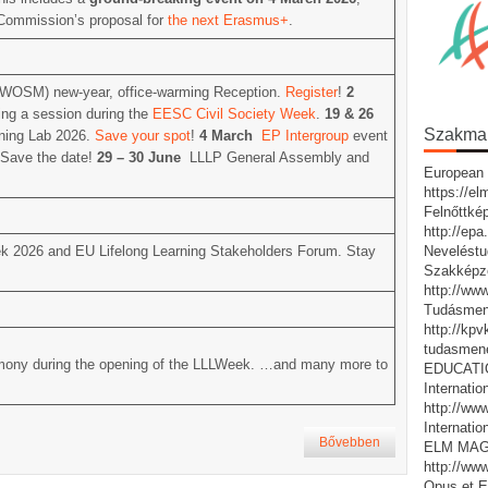
e Commission’s proposal for
the next Erasmus+
.
d WOSM) new-year, office-warming Reception.
Register
!
2
ing a session during the
EESC Civil Society Week
.
19 & 26
Szakmai 
rning Lab 2026.
Save your spot
!
4 March
EP Intergroup
event
 Save the date!
29 – 30 June
LLLP General Assembly and
European 
https://e
Felnőttké
http://ep
Neveléstu
 2026 and EU Lifelong Learning Stakeholders Forum. Stay
Szakképz
http://ww
Tudásmen
http://kp
tudasmen
ny during the opening of the LLLWeek. …and many more to
EDUCATIO:
Internatio
http://www
Internatio
Bővebben
ELM MAG
http://ww
Opus et E