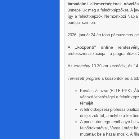
társadalmi elismertségének növelé
ünnepeljük meg a felnőttképzőket. A ja
így a felnőttképzők Nemzetközi Napj
európai szinten.
2026. január 24-én több párhuzamos pr
A
„központi” online rendezv
professzionalizációja – a programfüzet 3
Az
esemény
10.30-kor kezdődik, és 14.
Tervezett program
a köszöntők és a töb
Kovács Zsuzsa (ELTE PPK) „Átala
változó lehetőségei a felnőttk
témáját.
A felnőttképzési professzionaliz
dolgozzuk fel, amelybe a közöns
A panel után egy rendhagyó be
felnőttoktatóval, Varga Lóránt k
mutatták be a hazai mozik. A fil