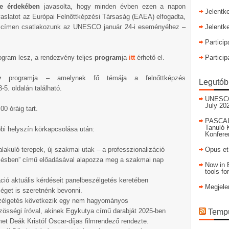
se érdekében
javasolta, hogy minden évben ezen a napon
Jelentk
vaslatot az Európai Felnőttképzési Társaság (EAEA) elfogadta,
a címen csatlakozunk az UNESCO január 24-i eseményéhez –
Jelentk
Particip
ogram lesz, a rendezvény teljes
program
ja
itt
érhető el.
Particip
ény
programja – amelynek fő témája a felnőttképzés
Legutób
-5. oldalán található.
UNESCO I
July 20
00 óráig tart.
PASCAL
Tanuló 
bi helyszín körkapcsolása után:
Konfere
kuló terepek, új szakmai utak – a professzionalizáció
Opus et
épzésben” című előadásával alapozza meg a szakmai nap
Now in E
tools fo
áció aktuális kérdéseit panelbeszélgetés keretében
Megjele
éget is szeretnénk bevonni.
szélgetés következik egy nem hagyományos
özösségi íróval, akinek Egykutya című darabját 2025-ben
Tempu
met Deák Kristóf Oscar-díjas filmrendező rendezte.