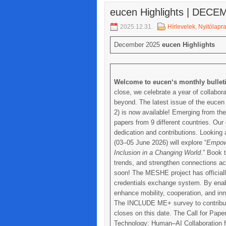
eucen Highlights | DEC
2025.12.31.
Hírlevelek
,
Nyitólapr
December 2025
eucen Highlights
Welcome to
eucen
‘s monthly bullet
close, we celebrate a year of collabora
beyond. The latest issue of the eucen
2) is now available! Emerging from the 
papers from 9 different countries. Our 
dedication and contributions. Looking 
(03–05 June 2026) will explore “
Empowe
Inclusion in a Changing World
.” Book 
trends, and strengthen connections a
soon! The MESHE project has officiall
credentials exchange system. By enab
enhance mobility, cooperation, and inn
The INCLUDE ME+ survey to contribute 
closes on this date. The Call for Pap
Technology: Human–AI Collaboration fo