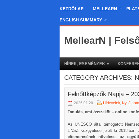
»
KEZDŐLAP
MELLEARN
PLAT
»
ENGLISH SUMMARY
MellearN | Fels
»
HÍREK, ESEMÉNYEK
KONFEREN
CATEGORY ARCHIVES:
N
Felnőttképzők Napja – 202
2026.01.20.
Hírlevelek
,
Nyitólapr
Tanulás, ami összeköt – online konf
Az UNESCO által támogatott Nemzetk
ENSZ Közgyűlése jelölt ki 2018-ban
elismerésének növelése, az együtt