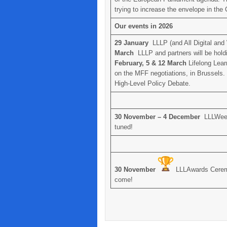
trying to increase the envelope in th
Our events in 2026
29 January
LLLP (and All Digital an
March
LLLP and partners will be hold
February, 5 & 12 March
Lifelong Lea
on the MFF negotiations, in Brussels.
High-Level Policy Debate.
30 November – 4 December
LLLWeek
tuned!
30 November
LLLAwards Ceremo
come!