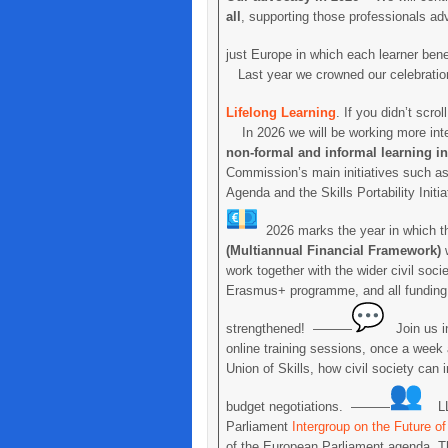
all
, supporting those professionals ad
just Europe in which each learner be
Last year we crowned our celebration
Lifelong Learning
. If you didn’t scro
In 2026 we will be working more int
non-formal and informal learning i
Commission’s main initiatives such a
Agenda and the Skills Portability Ini
2026 marks the year in which th
(Multiannual Financial Framework)
w
work together with the wider civil soci
Erasmus+ programme, and all funding re
strengthened! ———
Join us in
online training sessions, once a week
Union of Skills, how civil society ca
budget negotiations. ———
LLLP
Parliament
Intergroup on the Future of
of the European Parliament agenda. T