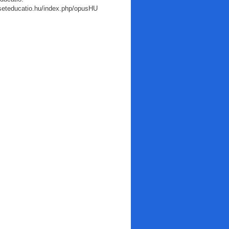
useteducatio.hu/index.php/opusHU