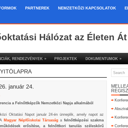
FORMOK
PARTNEREK
NEMZETKÖZI KAPCSOLATOK
E
őoktatási Hálózat az Életen Át
»
»
CIÁK, RENDEZVÉNYEK
PROJEKTEK
DOKUMENTUMOK
YITÓLAPRA
6. január 24.
MELLE
REGIS
a
Konfere
erencia a Felnőttképzők Nemzetközi Napja alkalmából
Absztra
özi Oktatási Napot január 24-én ünneplik, amely napot az
Konfere
. A
Magyar Népfőiskolai Társaság
a
felnőttképzési szakma
működések erősítése, a felnőttkori tanulás széleskörű
Confere