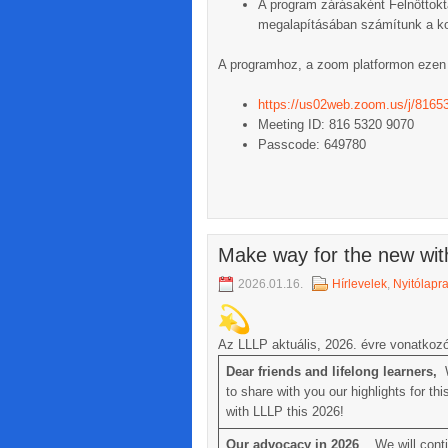
A program zárásaként Felnőttokta
megalapításában számítunk a ko
A programhoz, a zoom platformon ezen a
https://us02web.zoom.us/j/8
Meeting ID: 816 5320 9070
Passcode: 649780
Make way for the new wi
2026.01.16.
Hírlevelek
,
Nyitólapr
Az LLLP aktuális, 2026. évre vonatkozó 
Dear friends and lifelong learners,
W
to share with you our highlights for t
with LLLP this 2026!
Our advocacy in 2026
We will conti