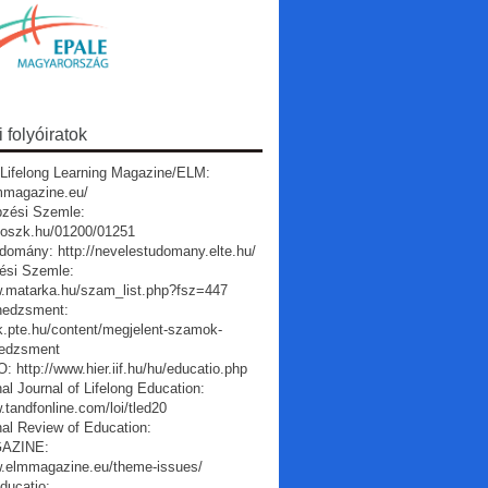
folyóiratok
Lifelong Learning Magazine/ELM:
lmmagazine.eu/
pzési Szemle:
a.oszk.hu/01200/01251
domány: http://nevelestudomany.elte.hu/
ési Szemle:
w.matarka.hu/szam_list.php?fsz=447
edzsment:
vk.pte.hu/content/megjelent-szamok-
edzsment
 http://www.hier.iif.hu/hu/educatio.php
nal Journal of Lifelong Education:
.tandfonline.com/loi/tled20
nal Review of Education:
AZINE:
w.elmmagazine.eu/theme-issues/
ducatio: