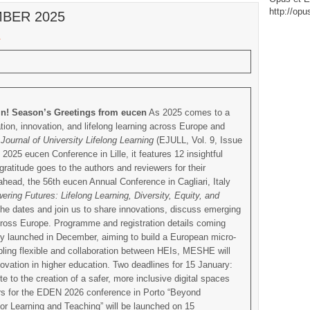
http://op
EMBER 2025
a
in!
Season’s Greetings from
eucen
As 2025 comes to a
tion, innovation, and lifelong learning across Europe and
Journal of University Lifelong Learning
(EJULL, Vol. 9, Issue
2025 eucen Conference in Lille, it features 12 insightful
gratitude goes to the authors and reviewers for their
ahead, the 56th eucen Annual Conference in Cagliari, Italy
ring Futures: Lifelong Learning, Diversity, Equity, and
the dates and join us to share innovations, discuss emerging
cross Europe. Programme and registration details coming
y launched in December, aiming to build a European micro-
ling flexible and collaboration between HEIs, MESHE will
ovation in higher education. Two deadlines for 15 January:
to the creation of a safer, more inclusive digital spaces
ers for the EDEN 2026 conference in Porto “Beyond
r Learning and Teaching” will be launched on 15