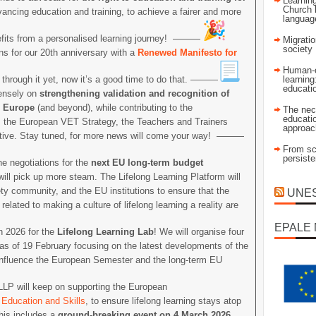
Learning
Church 
vancing education and training, to achieve a fairer and more
language
nefits from a personalised learning journey! ———
Migratio
society
s for our 20th anniversary with a
Renewed Manifesto for
Human-c
ll through it yet, now it’s a good time to do that. ———
learning
educati
ensely on
strengthening validation and recognition of
n Europe
(and beyond), while contributing to the
The nec
educatio
s the European VET Strategy, the Teachers and Trainers
approac
tiative. Stay tuned, for more news will come your way! ———
From sch
persist
e negotiations for the
next EU long-term budget
ill pick up more steam. The Lifelong Learning Platform will
ety community, and the EU institutions to ensure that the
UNESC
lated to making a culture of lifelong learning a reality are
EPALE 
 2026 for the
Lifelong Learning Lab
! We will organise four
 as of 19 February focusing on the latest developments of the
n influence the European Semester and the long-term EU
 will keep on supporting the European
 Education and Skills
, to ensure lifelong learning stays atop
his includes a
ground-breaking event on 4 March 2026
,