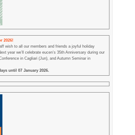
or 2026!
f wish to all our members and friends a joyful holiday
t year we’ll celebrate eucen’s 35th Anniversary during our
Conference in Cagliari (Jun), and Autumn Seminar in
days until 07 January 2026.