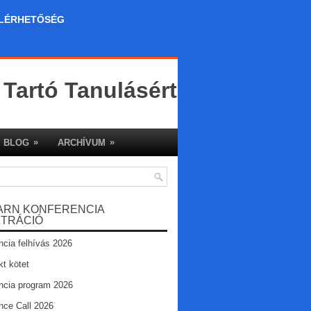
LÉRHETŐSÉG
 Tartó Tanulásért
»
»
BLOG
ARCHÍVUM
ARN KONFERENCIA
ZTRÁCIÓ
ncia felhívás 2026
kt kötet
ncia program 2026
nce Call 2026