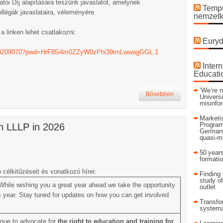
tói Díj alapítására teszünk javaslatot, amelynek
Tempu
llégák javaslataira, véleményére.
nemzetk
 linken lehet csatlakozni:
Euryd
1653209070?pwd=HrF85i4m0ZZyW0zPhi39imLwwagGGL.1
Intern
Educati
’We’re n
Bővebben
Universi
misinfo
Marketis
Program
th LLLP in 2026
Germany
quasi-m
a
50 years
formati
célkitűzéseit és vonatkozó hírei:
Finding 
study of
hile wishing you a great year ahead we take the opportunity
outlet
his year. Stay tuned for updates on how you can get involved
Transfor
systema
nue to advocate for
the right to education and training for