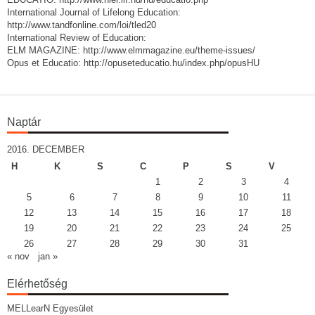
International Journal of Lifelong Education:
http://www.tandfonline.com/loi/tled20
International Review of Education:
ELM MAGAZINE: http://www.elmmagazine.eu/theme-issues/
Opus et Educatio: http://opuseteducatio.hu/index.php/opusHU
Naptár
2016. DECEMBER
H
K
S
C
P
S
V
1
2
3
4
5
6
7
8
9
10
11
12
13
14
15
16
17
18
19
20
21
22
23
24
25
26
27
28
29
30
31
« nov
jan »
Elérhetőség
MELLearN Egyesület