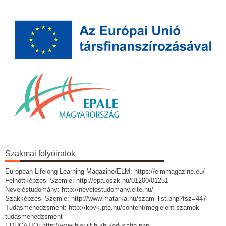
Szakmai folyóiratok
European Lifelong Learning Magazine/ELM: https://elmmagazine.eu/
Felnőttképzési Szemle: http://epa.oszk.hu/01200/01251
Neveléstudomány: http://nevelestudomany.elte.hu/
Szakképzési Szemle: http://www.matarka.hu/szam_list.php?fsz=447
Tudásmenedzsment: http://kpvk.pte.hu/content/megjelent-szamok-
tudasmenedzsment
EDUCATIO: http://www.hier.iif.hu/hu/educatio.php