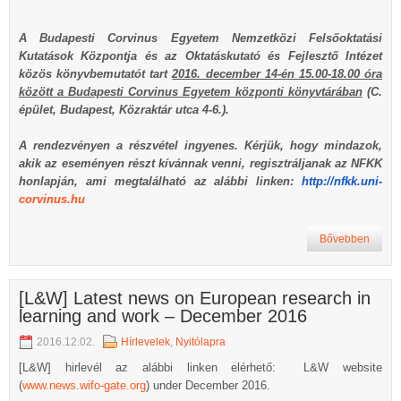
A Budapesti Corvinus Egyetem Nemzetközi Felsőoktatási
Kutatások Központja és az Oktatáskutató és Fejlesztő Intézet
közös könyvbemutatót tart
2016. december 14-én 15.00-18.00 óra
között a Budapesti Corvinus Egyetem központi könyvtárában
(C.
épület, Budapest, Közraktár utca 4-6.).
A rendezvényen a részvétel ingyenes. Kérjük, hogy mindazok,
akik az eseményen részt kívánnak venni,
regisztráljanak
az NFKK
honlapján, ami megtalálható az alábbi linken:
http://nfkk.uni-
corvinus.hu
Bővebben
[L&W] Latest news on European research in
learning and work – December 2016
2016.12.02.
Hírlevelek
,
Nyitólapra
[L&W] hirlevél az alábbi linken elérhető: L&W website
(
www.news.wifo-gate.org
) under December 2016.