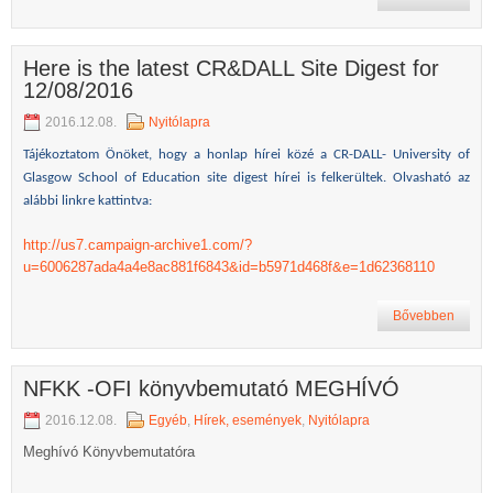
Here is the latest CR&DALL Site Digest for
12/08/2016
2016.12.08.
Nyitólapra
Tájékoztatom Önöket, hogy a honlap hírei közé a CR-DALL- University of
Glasgow School of Education site digest hírei is felkerültek. Olvasható az
alábbi linkre kattintva:
http://us7.campaign-archive1.com/?
u=6006287ada4a4e8ac881f6843&id=b5971d468f&e=1d62368110
Bővebben
NFKK -OFI könyvbemutató MEGHÍVÓ
2016.12.08.
Egyéb
,
Hírek, események
,
Nyitólapra
Meghívó Könyvbemutatóra