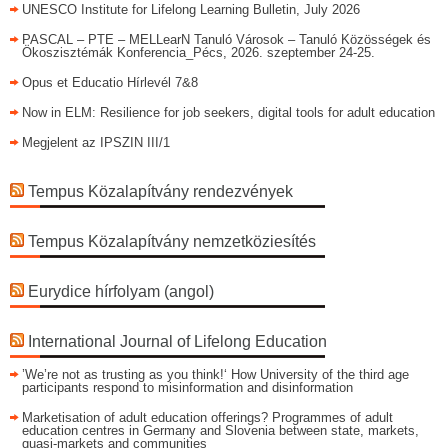
UNESCO Institute for Lifelong Learning Bulletin, July 2026
PASCAL – PTE – MELLearN Tanuló Városok – Tanuló Közösségek és
Ökoszisztémák Konferencia_Pécs, 2026. szeptember 24-25.
Opus et Educatio Hírlevél 7&8
Now in ELM: Resilience for job seekers, digital tools for adult education
Megjelent az IPSZIN III/1
Tempus Közalapítvány rendezvények
Tempus Közalapítvány nemzetköziesítés
Eurydice hírfolyam (angol)
International Journal of Lifelong Education
’We’re not as trusting as you think!‘ How University of the third age
participants respond to misinformation and disinformation
Marketisation of adult education offerings? Programmes of adult
education centres in Germany and Slovenia between state, markets,
quasi-markets and communities