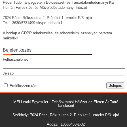
Pécsi Tudományegyetem Bölcsészet- és Társadalomtudományi Kar
Humán Fejlesztési és Művelődéstudományi Intézet
7624 Pécs, Rókus utca 2. P épület 1. emelet P/3. ajtó
Tel: +3630/5731499 skype: nbbank1
A honlap a GDPR adatkezelési és adatvédelmi szabályait betartva
működik!
Bejelentkezés
Felhasználónév
Jelszó
Emlékezzen rám
MELLearN Egyesület - Felsőoktatási Hálózat az Életen Át Tartó
Tanulásért
Székhely: 7624 Pécs, Rókus utca 2. P épület 1. emelet P/3. ajtó
Adósz.: 18565463-1-02