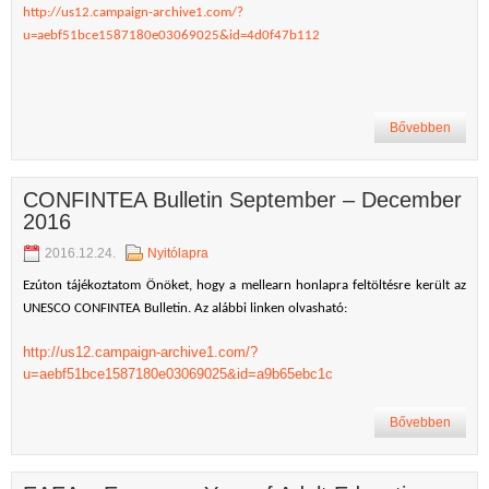
http://us12.campaign-archive1.com/?
u=aebf51bce1587180e03069025&id=4d0f47b112
Bővebben
CONFINTEA Bulletin September – December
2016
2016.12.24.
Nyitólapra
Ezúton tájékoztatom Önöket, hogy a mellearn honlapra feltöltésre került az
UNESCO CONFINTEA Bulletin. Az alábbi linken olvasható:
http://us12.campaign-archive1.com/?
u=aebf51bce1587180e03069025&id=a9b65ebc1c
Bővebben